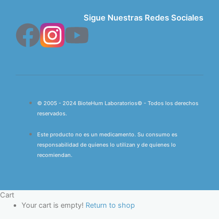
Sigue Nuestras Redes Sociales
F
Y
a
o
c
u
e
t
© 2005 - 2024 BioteHum Laboratorios© - Todos los derechos
reservados.
b
u
Este producto no es un medicamento. Su consumo es
responsabilidad de quienes lo utilizan y de quienes lo
o
b
recomiendan.
o
e
Cart
k
Your cart is empty!
Return to shop